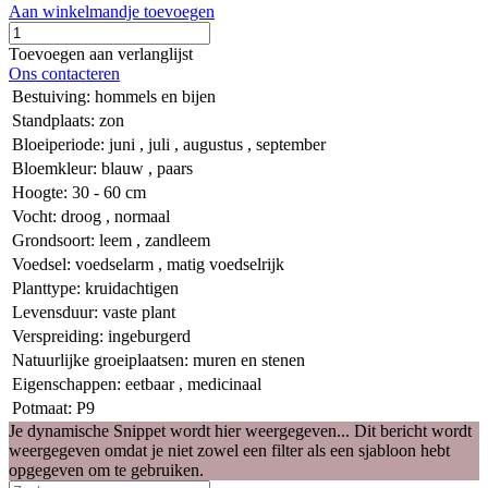
Aan winkelmandje toevoegen
Toevoegen aan verlanglijst
Ons contacteren
Bestuiving
:
hommels en bijen
Standplaats
:
zon
Bloeiperiode
:
juni
,
juli
,
augustus
,
september
Bloemkleur
:
blauw
,
paars
Hoogte
:
30 - 60 cm
Vocht
:
droog
,
normaal
Grondsoort
:
leem
,
zandleem
Voedsel
:
voedselarm
,
matig voedselrijk
Planttype
:
kruidachtigen
Levensduur
:
vaste plant
Verspreiding
:
ingeburgerd
Natuurlijke groeiplaatsen
:
muren en stenen
Eigenschappen
:
eetbaar
,
medicinaal
Potmaat
:
P9
Je dynamische Snippet wordt hier weergegeven... Dit bericht wordt
weergegeven omdat je niet zowel een filter als een sjabloon hebt
opgegeven om te gebruiken.