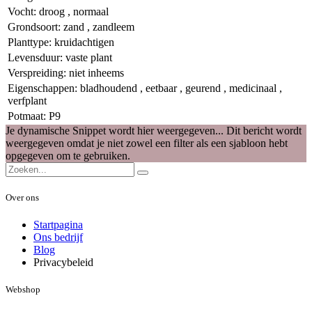
Vocht
:
droog
,
normaal
Grondsoort
:
zand
,
zandleem
Planttype
:
kruidachtigen
Levensduur
:
vaste plant
Verspreiding
:
niet inheems
Eigenschappen
:
bladhoudend
,
eetbaar
,
geurend
,
medicinaal
,
verfplant
Potmaat
:
P9
Je dynamische Snippet wordt hier weergegeven... Dit bericht wordt
weergegeven omdat je niet zowel een filter als een sjabloon hebt
opgegeven om te gebruiken.
Over ons
Startpagina
Ons bedrijf
Blog
Privacybeleid
Webshop