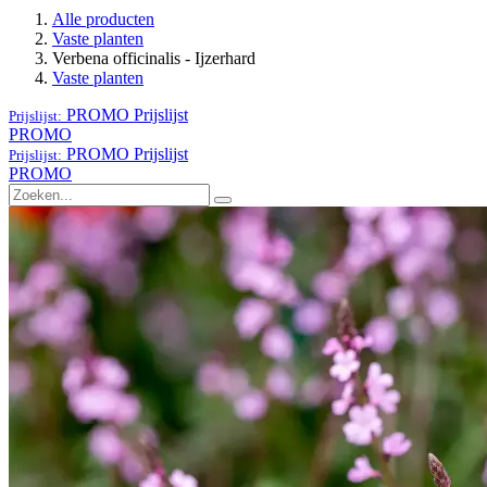
Alle producten
Vaste planten
Verbena officinalis - Ijzerhard
Vaste planten
PROMO
Prijslijst
Prijslijst:
PROMO
PROMO
Prijslijst
Prijslijst:
PROMO