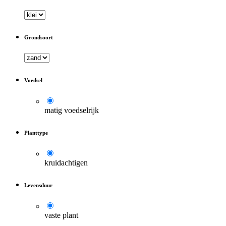
Grondsoort
Voedsel
matig voedselrijk
Planttype
kruidachtigen
Levensduur
vaste plant