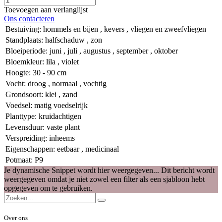
Toevoegen aan verlanglijst
Ons contacteren
Bestuiving
:
hommels en bijen
,
kevers
,
vliegen en zweefvliegen
Standplaats
:
halfschaduw
,
zon
Bloeiperiode
:
juni
,
juli
,
augustus
,
september
,
oktober
Bloemkleur
:
lila
,
violet
Hoogte
:
30 - 90 cm
Vocht
:
droog
,
normaal
,
vochtig
Grondsoort
:
klei
,
zand
Voedsel
:
matig voedselrijk
Planttype
:
kruidachtigen
Levensduur
:
vaste plant
Verspreiding
:
inheems
Eigenschappen
:
eetbaar
,
medicinaal
Potmaat
:
P9
Je dynamische Snippet wordt hier weergegeven... Dit bericht wordt
weergegeven omdat je niet zowel een filter als een sjabloon hebt
opgegeven om te gebruiken.
Over ons