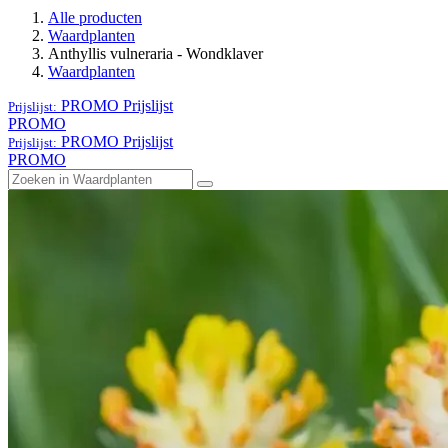
Alle producten
Waardplanten
Anthyllis vulneraria - Wondklaver
Waardplanten
PROMO
Prijslijst
Prijslijst:
PROMO
PROMO
Prijslijst
Prijslijst:
PROMO