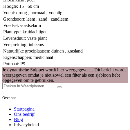
Hoogte
:
15 - 60 cm
Vocht
:
droog
,
normaal
,
vochtig
Grondsoort
:
leem
,
zand
,
zandleem
Voedsel
:
voedselarm
Planttype
:
kruidachtigen
Levensduur
:
vaste plant
Verspreiding
:
inheems
Natuurlijke groeiplaatsen
:
duinen
,
grasland
Eigenschappen
:
medicinaal
Potmaat
:
P9
Je dynamische Snippet wordt hier weergegeven... Dit bericht wordt
weergegeven omdat je niet zowel een filter als een sjabloon hebt
opgegeven om te gebruiken.
Over ons
Startpagina
Ons bedrijf
Blog
Privacybeleid