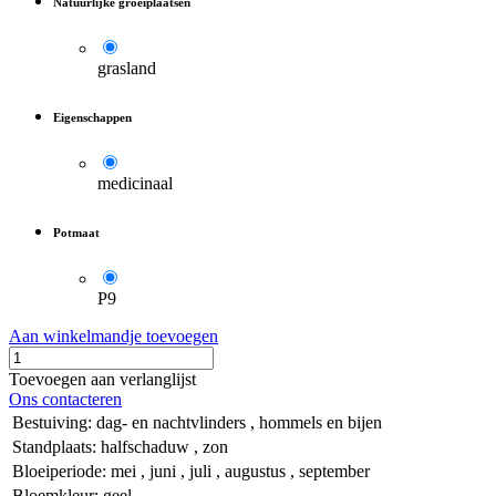
Natuurlijke groeiplaatsen
grasland
Eigenschappen
medicinaal
Potmaat
P9
Aan winkelmandje toevoegen
Toevoegen aan verlanglijst
Ons contacteren
Bestuiving
:
dag- en nachtvlinders
,
hommels en bijen
Standplaats
:
halfschaduw
,
zon
Bloeiperiode
:
mei
,
juni
,
juli
,
augustus
,
september
Bloemkleur
:
geel