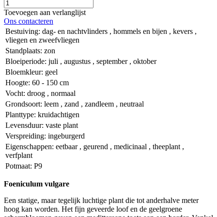
Toevoegen aan verlanglijst
Ons contacteren
Bestuiving
:
dag- en nachtvlinders
,
hommels en bijen
,
kevers
,
vliegen en zweefvliegen
Standplaats
:
zon
Bloeiperiode
:
juli
,
augustus
,
september
,
oktober
Bloemkleur
:
geel
Hoogte
:
60 - 150 cm
Vocht
:
droog
,
normaal
Grondsoort
:
leem
,
zand
,
zandleem
,
neutraal
Planttype
:
kruidachtigen
Levensduur
:
vaste plant
Verspreiding
:
ingeburgerd
Eigenschappen
:
eetbaar
,
geurend
,
medicinaal
,
theeplant
,
verfplant
Potmaat
:
P9
Foeniculum vulgare
Een statige, maar tegelijk luchtige plant die tot anderhalve meter
hoog kan worden. Het fijn geveerde loof en de geelgroene