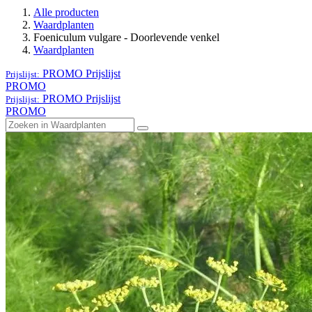
Alle producten
Waardplanten
Foeniculum vulgare - Doorlevende venkel
Waardplanten
PROMO
Prijslijst
Prijslijst:
PROMO
PROMO
Prijslijst
Prijslijst:
PROMO