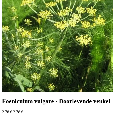
Foeniculum vulgare - Doorlevende venkel
2,78
€
2,78
€