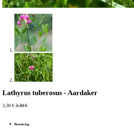
Lathyrus tuberosus - Aardaker
3,30
€
3,30
€
Bestuiving