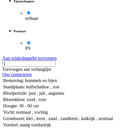
Eigenschappen
eetbaar
Potmaat
P9
Aan winkelmandje toevoegen
Toevoegen aan verlanglijst
Ons contacteren
Bestuiving
:
hommels en bijen
Standplaats
:
halfschaduw
,
zon
Bloeiperiode
:
juni
,
juli
,
augustus
Bloemkleur
:
rood
,
roze
Hoogte
:
30 - 90 cm
Vocht
:
normaal
,
vochtig
Grondsoort
:
klei
,
leem
,
zand
,
zandleem
,
kalkrijk
,
neutraal
Voedsel
:
matig voedselrijk