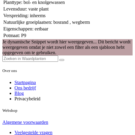
Planttype
:
bol- en knolgewassen
Levensduur
:
vaste plant
Verspreiding
:
inheems
Natuurlijke groeiplaatsen
:
bosrand
,
wegberm
Eigenschappen
:
eetbaar
Potmaat
:
P9
Je dynamische Snippet wordt hier weergegeven... Dit bericht wordt
weergegeven omdat je niet zowel een filter als een sjabloon hebt
opgegeven om te gebruiken.
Over ons
Startpagina
Ons bedrijf
Blog
Privacybeleid
Webshop
Algemene voorwaarden
Veelgestelde vragen