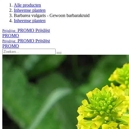
Alle producten
Inheemse planten
Barbarea vulgaris - Gewoon barbarakruid
Inheemse planten
PROMO
Prijslijst
Prijslijst:
PROMO
PROMO
Prijslijst
Prijslijst:
PROMO