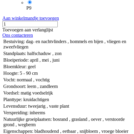
P9
Aan winkelmandje toevoegen
Toevoegen aan verlanglijst
Ons contacteren
Bestuiving
:
dag- en nachtvlinders
,
hommels en bijen
,
vliegen en
zweefvliegen
Standplaats
:
halfschaduw
,
zon
Bloeiperiode
:
april
,
mei
,
juni
Bloemkleur
:
geel
Hoogte
:
5 - 90 cm
Vocht
:
normaal
,
vochtig
Grondsoort
:
leem
,
zandleem
Voedsel
:
matig voedselrijk
Planttype
:
kruidachtigen
Levensduur
:
tweejarig
,
vaste plant
Verspreiding
:
inheems
Natuurlijke groeiplaatsen
:
bosrand
,
grasland
,
oever
,
verstoorde
grond
,
wegberm
Eigenschappen
:
bladhoudend
,
eetbaar
,
snijbloem
,
vroege bloeier