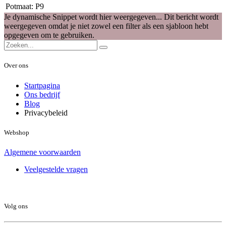
Potmaat
:
P9
Je dynamische Snippet wordt hier weergegeven... Dit bericht wordt
weergegeven omdat je niet zowel een filter als een sjabloon hebt
opgegeven om te gebruiken.
Over ons
Startpagina
Ons bedrijf
Blog
Privacybeleid
Webshop
Algemene voorwaarden
Veelgestelde vragen
Volg ons