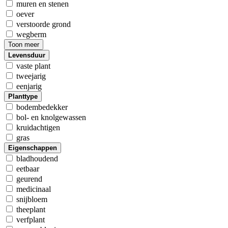
muren en stenen
oever
verstoorde grond
wegberm
Toon meer
Levensduur
vaste plant
tweejarig
eenjarig
Planttype
bodembedekker
bol- en knolgewassen
kruidachtigen
gras
Eigenschappen
bladhoudend
eetbaar
geurend
medicinaal
snijbloem
theeplant
verfplant