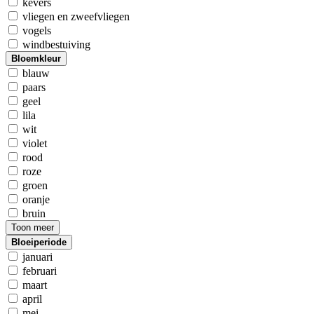
kevers
vliegen en zweefvliegen
vogels
windbestuiving
Bloemkleur
blauw
paars
geel
lila
wit
violet
rood
roze
groen
oranje
bruin
Toon meer
Bloeiperiode
januari
februari
maart
april
mei