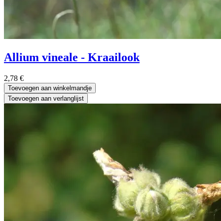
Allium vineale - Kraailook
2,78
€
Toevoegen aan winkelmandje
Toevoegen aan verlanglijst