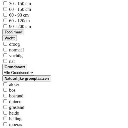
30 - 150 cm
60 - 150 cm
60 - 90 cm
60 - 120cm
90 - 200 cm
Toon meer
Vocht
droog
normaal
vochtig
nat
Grondsoort
Natuurlijke groeiplaatsen
akker
bos
bosrand
duinen
grasland
heide
helling
moeras