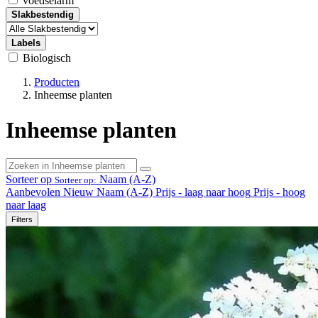
voedselarm
Slakbestendig
Labels
Biologisch
Producten
Inheemse planten
Inheemse planten
Sorteer op
Naam (A-Z)
Sorteer op:
Aanbevolen
Nieuw
Naam (A-Z)
Prijs - laag naar hoog
Prijs - hoog
naar laag
Filters