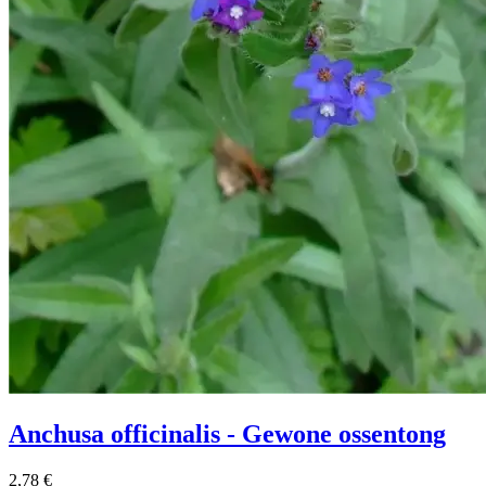
Anchusa officinalis - Gewone ossentong
2,78
€