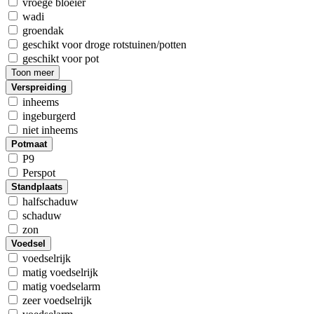
vroege bloeier
wadi
groendak
geschikt voor droge rotstuinen/potten
geschikt voor pot
Toon meer
Verspreiding
inheems
ingeburgerd
niet inheems
Potmaat
P9
Perspot
Standplaats
halfschaduw
schaduw
zon
Voedsel
voedselrijk
matig voedselrijk
matig voedselarm
zeer voedselrijk