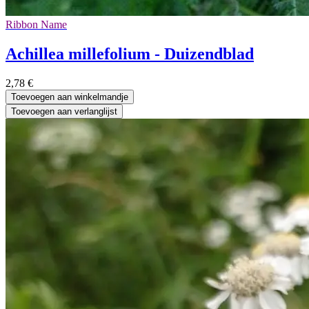
Ribbon Name
Achillea millefolium - Duizendblad
2,78
€
Toevoegen aan winkelmandje
Toevoegen aan verlanglijst