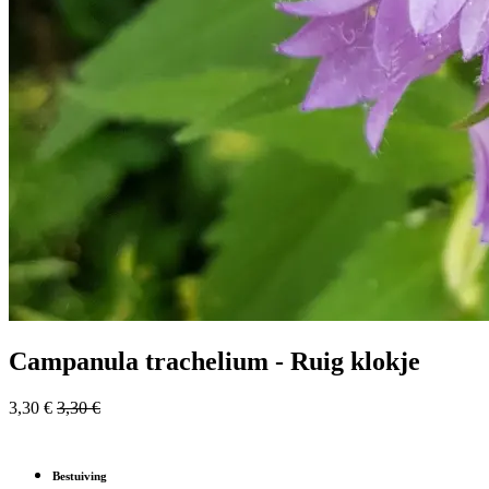
Campanula trachelium - Ruig klokje
3,30
€
3,30
€
Bestuiving