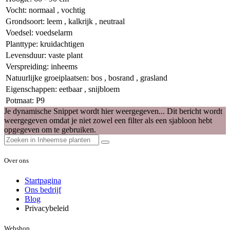
Vocht
:
normaal
,
vochtig
Grondsoort
:
leem
,
kalkrijk
,
neutraal
Voedsel
:
voedselarm
Planttype
:
kruidachtigen
Levensduur
:
vaste plant
Verspreiding
:
inheems
Natuurlijke groeiplaatsen
:
bos
,
bosrand
,
grasland
Eigenschappen
:
eetbaar
,
snijbloem
Potmaat
:
P9
Je dynamische Snippet wordt hier weergegeven... Dit bericht wordt
weergegeven omdat je niet zowel een filter als een sjabloon hebt
opgegeven om te gebruiken.
Over ons
Startpagina
Ons bedrijf
Blog
Privacybeleid
Webshop