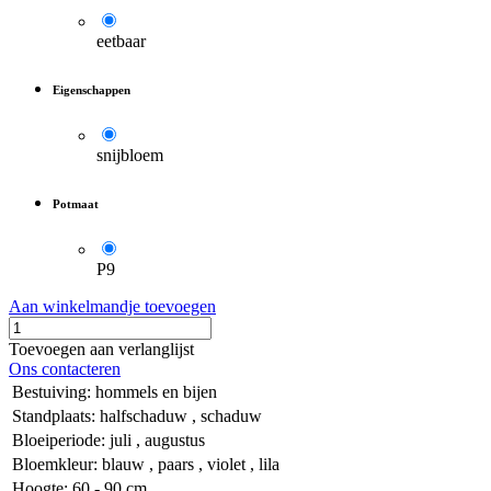
eetbaar
Eigenschappen
snijbloem
Potmaat
P9
Aan winkelmandje toevoegen
Toevoegen aan verlanglijst
Ons contacteren
Bestuiving
:
hommels en bijen
Standplaats
:
halfschaduw
,
schaduw
Bloeiperiode
:
juli
,
augustus
Bloemkleur
:
blauw
,
paars
,
violet
,
lila
Hoogte
:
60 - 90 cm