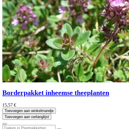
Borderpakket inheemse theeplanten
15,57
€
Toevoegen aan winkelmandje
Toevoegen aan verlanglijst