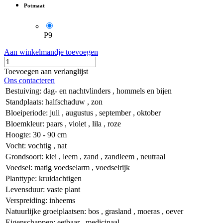
Potmaat
P9
Aan winkelmandje toevoegen
Toevoegen aan verlanglijst
Ons contacteren
Bestuiving
:
dag- en nachtvlinders
,
hommels en bijen
Standplaats
:
halfschaduw
,
zon
Bloeiperiode
:
juli
,
augustus
,
september
,
oktober
Bloemkleur
:
paars
,
violet
,
lila
,
roze
Hoogte
:
30 - 90 cm
Vocht
:
vochtig
,
nat
Grondsoort
:
klei
,
leem
,
zand
,
zandleem
,
neutraal
Voedsel
:
matig voedselarm
,
voedselrijk
Planttype
:
kruidachtigen
Levensduur
:
vaste plant
Verspreiding
:
inheems
Natuurlijke groeiplaatsen
:
bos
,
grasland
,
moeras
,
oever
Eigenschappen
:
eetbaar
,
medicinaal