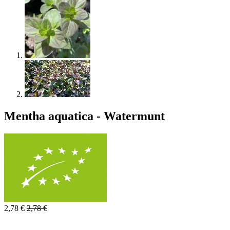
Mentha aquatica - Watermunt
2,78
€
2,78
€