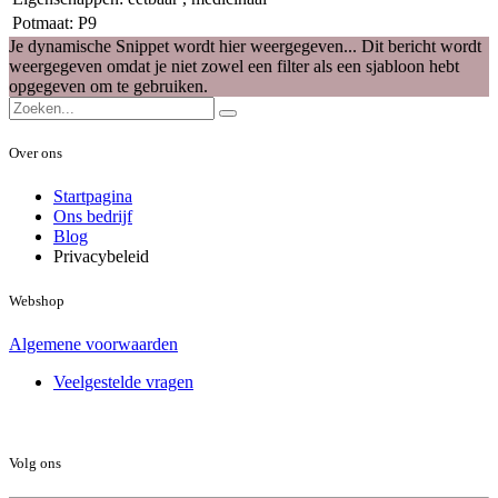
Potmaat
:
P9
Je dynamische Snippet wordt hier weergegeven... Dit bericht wordt
weergegeven omdat je niet zowel een filter als een sjabloon hebt
opgegeven om te gebruiken.
Over ons
Startpagina
Ons bedrijf
Blog
Privacybeleid
Webshop
Algemene voorwaarden
Veelgestelde vragen
Volg ons