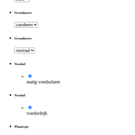
Grondsoort
Grondsoort
Voedsel
matig voedselarm
Voedsel
voedselrijk
Planttype