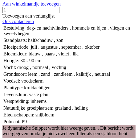
Aan winkelmandje toevoegen
Toevoegen aan verlanglijst
Ons contacteren
Bestuiving
:
dag- en nachtvlinders
,
hommels en bijen
,
vliegen en
zweefvliegen
Standplaats
:
halfschaduw
,
zon
Bloeiperiode
:
juli
,
augustus
,
september
,
oktober
Bloemkleur
:
blauw
,
paars
,
violet
,
lila
Hoogte
:
30 - 90 cm
Vocht
:
droog
,
normaal
,
vochtig
Grondsoort
:
leem
,
zand
,
zandleem
,
kalkrijk
,
neutraal
Voedsel
:
voedselarm
Planttype
:
kruidachtigen
Levensduur
:
vaste plant
Verspreiding
:
inheems
Natuurlijke groeiplaatsen
:
grasland
,
helling
Eigenschappen
:
snijbloem
Potmaat
:
P9
Je dynamische Snippet wordt hier weergegeven... Dit bericht wordt
weergegeven omdat je niet zowel een filter als een sjabloon hebt