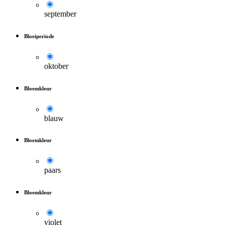
september
Bloeiperiode
oktober
Bloemkleur
blauw
Bloemkleur
paars
Bloemkleur
violet