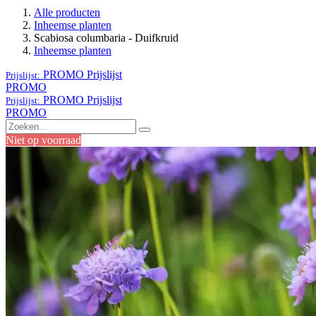
Alle producten
Inheemse planten
Scabiosa columbaria - Duifkruid
Inheemse planten
PROMO
Prijslijst
Prijslijst:
PROMO
PROMO
Prijslijst
Prijslijst:
PROMO
Niet op voorraad