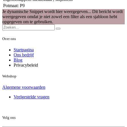
Potmaat
:
P9
Je dynamische Snippet wordt hier weergegeven... Dit bericht wordt
weergegeven omdat je niet zowel een filter als een sjabloon hebt
opgegeven om te gebruiken.
Over ons
Startpagina
Ons bedrijf
Blog
Privacybeleid
Webshop
Algemene voorwaarden
Veelgestelde vragen
Volg ons