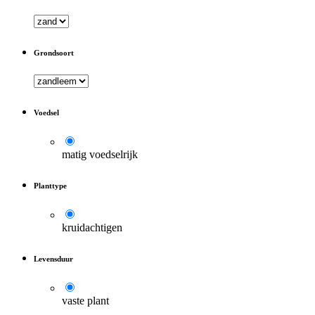
Grondsoort
Voedsel
matig voedselrijk
Planttype
kruidachtigen
Levensduur
vaste plant