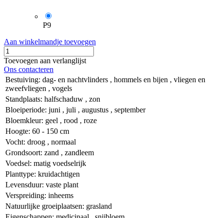
P9
Aan winkelmandje toevoegen
Toevoegen aan verlanglijst
Ons contacteren
Bestuiving
:
dag- en nachtvlinders
,
hommels en bijen
,
vliegen en
zweefvliegen
,
vogels
Standplaats
:
halfschaduw
,
zon
Bloeiperiode
:
juni
,
juli
,
augustus
,
september
Bloemkleur
:
geel
,
rood
,
roze
Hoogte
:
60 - 150 cm
Vocht
:
droog
,
normaal
Grondsoort
:
zand
,
zandleem
Voedsel
:
matig voedselrijk
Planttype
:
kruidachtigen
Levensduur
:
vaste plant
Verspreiding
:
inheems
Natuurlijke groeiplaatsen
:
grasland
Eigenschappen
:
medicinaal
,
snijbloem